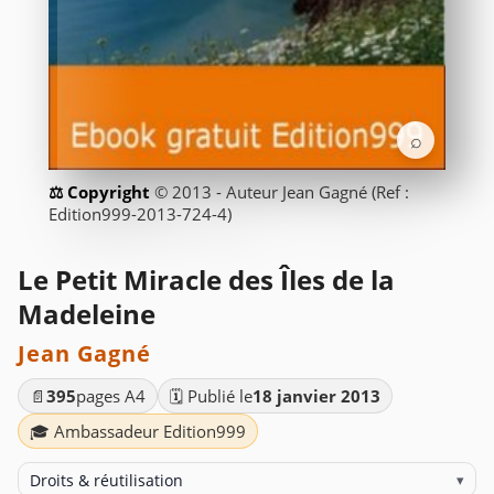
⌕
© 2013 - Auteur Jean Gagné (Ref :
Edition999-2013-724-4)
Le Petit Miracle des Îles de la
Madeleine
Jean Gagné
📄
395
pages A4
🗓️ Publié le
18 janvier 2013
🎓 Ambassadeur Edition999
Droits & réutilisation
▾