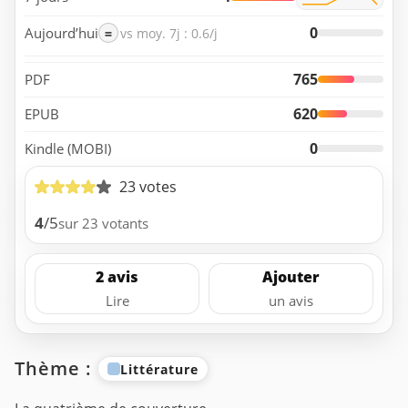
0
Aujourd’hui
=
vs moy. 7j : 0.6/j
765
PDF
620
EPUB
0
Kindle (MOBI)
23 votes
4
/5
sur 23 votants
2 avis
Ajouter
Lire
un avis
Thème :
Littérature