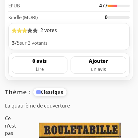
477
EPUB
0
Kindle (MOBI)
2 votes
3
/5
sur 2 votants
0 avis
Ajouter
Lire
un avis
Thème :
Classique
La quatrième de couverture
Ce
n’est
pas