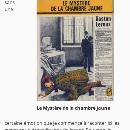
sans
une
Le Mystère de la chambre jaune
certaine émotion que je commence à raconter ici les
aventures extraordinaires de Joseph Rouletabille.