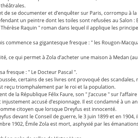
 théâtrales.
rmet de se documenter et d’enquêter sur Paris, corrompu à la 
endant un peintre dont les toiles sont refusées au Salon :
 " Thérèse Raquin " roman dans lequel il applique les princi
uis commence sa gigantesque fresque : " les Rougon-Macquart,
ité, ce qui permet à Zola d’acheter une maison à Medan (au b
sa fresque : " Le Docteur Pascal ".
poussée, certains de ses livres ont provoqué des scandales
est reçu triomphalement par le roi et la population.
nt de la République Félix Faure, son " J’accuse " sur l’affaire
 injustement accusé d’espionnage. Il est condamné à un an de
 comme citoyen que lorsque Dreyfus est innocenté.
fus devant le Conseil de guerre, le 3 juin 1899 et en 1904, i
tembre 1902, Émile Zola est mort, asphyxié par les émanatio