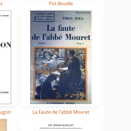
es
Pot-Bouille
ougon
La Faute de l’abbé Mouret