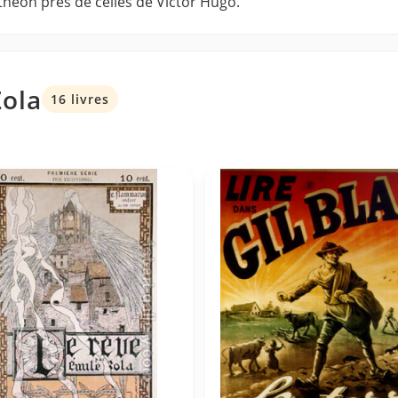
théon près de celles de Victor Hugo.
Zola
16 livres