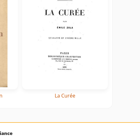
n
La Curée
iance