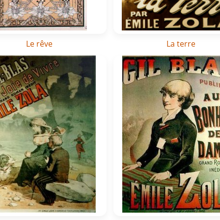
Le rêve
La terre