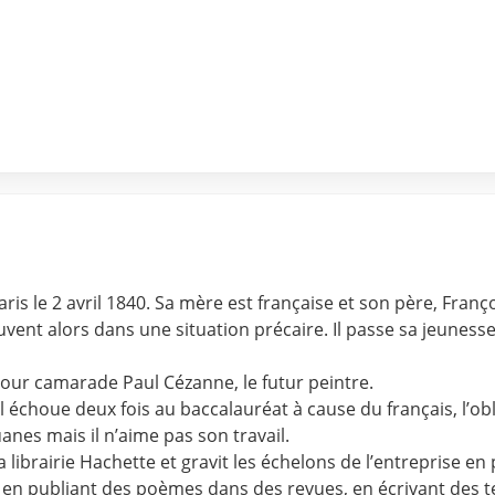
is le 2 avril 1840. Sa mère est française et son père, Franç
uvent alors dans une situation précaire. Il passe sa jeunesse
pour camarade Paul Cézanne, le futur peintre.
s il échoue deux fois au baccalauréat à cause du français, l’ob
nes mais il n’aime pas son travail.
à la librairie Hachette et gravit les échelons de l’entrepris
tre en publiant des poèmes dans des revues, en écrivant des t