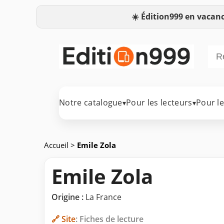
☀️
Édition999 en vacanc
Notre catalogue
Pour les lecteurs
Pour l
▾
▾
Accueil
>
Emile Zola
Emile Zola
Origine :
La France
🔗 Site
: Fiches de lecture