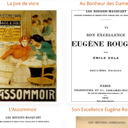
La Joie de vivre
Au Bonheur des Dam
L’Assommoir
Son Excellence Eugène R