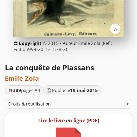
⌕
© 2015 - Auteur Emile Zola (Ref :
Edition999-2015-1578-3)
La conquête de Plassans
Emile Zola
📄
389
pages A4
🗓️ Publié le
19 mai 2015
Droits & réutilisation
▾
Lire le livre en ligne (PDF)