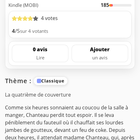
185
Kindle (MOBI)
4 votes
4
/5
sur 4 votants
0 avis
Ajouter
Lire
un avis
Thème :
Classique
La quatrième de couverture
Comme six heures sonnaient au coucou de la salle à
manger, Chanteau perdit tout espoir. Il se leva
péniblement du fauteuil où il chauffait ses lourdes
jambes de goutteux, devant un feu de coke. Depuis
deux heures, il attendait madame Chanteau, qui, après