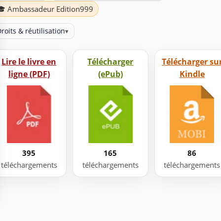
🎓 Ambassadeur Edition999
roits & réutilisation
▾
Lire le livre en
Télécharger
Télécharger su
ligne (PDF)
(ePub)
Kindle
395
165
86
téléchargements
téléchargements
téléchargements