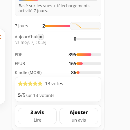
Basé sur les vues + téléchargements +
activité 7 jours.
2
7 jours
r
Aujourd’hui
=
0
vs moy. 7j : 0.3/j
395
PDF
165
EPUB
86
Kindle (MOBI)
13 votes
5
/5
sur 13 votants
3 avis
Ajouter
Lire
un avis