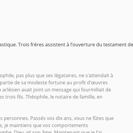
tastique. Trois frères assistent à l’ouverture du testament de
phile, pas plus que ses légataires, ne s’attendait à
e partie de sa modeste fortune au profit d’œuvres
n arlésien avait joint un message qui fourmillait de
 trois fils. Théophile, le notaire de famille, en
s personnes. Passés vos dix ans, vous ne fûtes que
ces, je maintiens que vos comportements
mbe, Dieu ait son âme. Maintenant que je l’ai