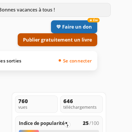
 Bonnes vacances à tous !
💛 Faire un don
Publier gratuitement un livre
es sorties
Se connecter
760
646
vues
téléchargements
25
Indice de popularité
/100
?