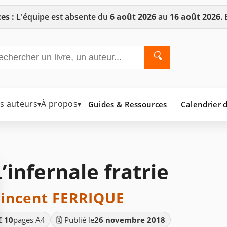
es :
L'équipe est absente du
6 août 2026
au
16 août 2026
.
🔍
es auteurs
À propos
Guides & Ressources
Calendrier d
▾
▾
L’infernale fratrie
incent FERRIQUE
📄
10
pages A4
🗓️ Publié le
26 novembre 2018