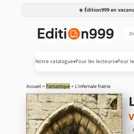
☀️
Édition999 en vacanc
Notre catalogue
Pour les lecteurs
Pour l
▾
▾
Accueil
>
Fantastique
> L’infernale fratrie
V