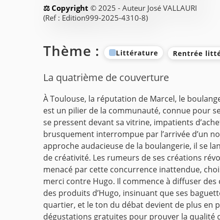
© 2025 - Auteur José VALLAURI
(Ref : Edition999-2025-4310-8)
Thème :
Littérature
Rentrée litt
La quatrième de couverture
À Toulouse, la réputation de Marcel, le boulang
est un pilier de la communauté, connue pour ses 
se pressent devant sa vitrine, impatients d’ac
brusquement interrompue par l’arrivée d’un nou
approche audacieuse de la boulangerie, il se la
de créativité. Les rumeurs de ses créations rév
menacé par cette concurrence inattendue, choisi
merci contre Hugo. Il commence à diffuser des c
des produits d’Hugo, insinuant que ses baguette
quartier, et le ton du débat devient de plus en p
dégustations gratuites pour prouver la qualité d