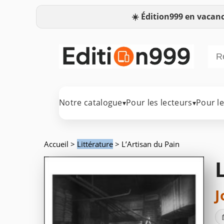
☀️
Édition999 en vacanc
Notre catalogue
Pour les lecteurs
Pour l
▾
▾
Accueil
>
Littérature
> L’Artisan du Pain
J