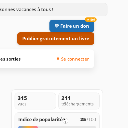
 Bonnes vacances à tous !
💛 Faire un don
Publier gratuitement un livre
es sorties
Se connecter
315
211
vues
téléchargements
25
Indice de popularité
/100
?