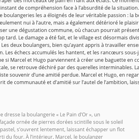
attraper des morceaux de pain en riant aux éclats. Ce momen
stant de compréhension face à l’absurdité de la situation. 
oulangeries les a éloignés de leur véritable passion : la bo
 seulement nui à l’autre, mais a également détérioré le plais
aniser une dégustation commune, où chacun pourrait présente
 tard. Le damage a été fait, et le village est désormais divisé.
 Les deux boulangers, bien qu’ayant appris à travailler ense
n. Les échecs accumulés les hantent, et les rancœurs sous-j
me si Marcel et Hugo parviennent à créer une baguette en coll
ocale, se retrouve déchiré par des querelles interminables. L
 triste souvenir d’une amitié perdue. Marcel et Hugo, en reg
esprit de communauté et d’amitié sur l’autel de l’ambition, l
e dresse la boulangerie « Le Pain d’Or », un
açade ornée de pierres dorées scintille sous le soleil
 pastel, s’ouvrent lentement, laissant échapper un flot
ti du four. À l’intérieur, Marcel, le boulanger