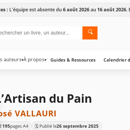
es :
L'équipe est absente du
6 août 2026
au
16 août 2026
.
🔍
es auteurs
À propos
Guides & Ressources
Calendrier d
▾
▾
L’Artisan du Pain
osé VALLAURI
📄
195
pages A4
🗓️ Publié le
26 septembre 2025