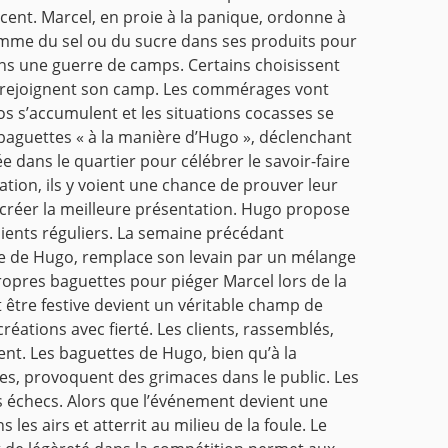
ent. Marcel, en proie à la panique, ordonne à
omme du sel ou du sucre dans ses produits pour
dans une guerre de camps. Certains choisissent
go, rejoignent son camp. Les commérages vont
os s’accumulent et les situations cocasses se
baguettes « à la manière d’Hugo », déclenchant
e dans le quartier pour célébrer le savoir-faire
ation, ils y voient une chance de prouver leur
 créer la meilleure présentation. Hugo propose
lients réguliers. La semaine précédant
tte de Hugo, remplace son levain par un mélange
ropres baguettes pour piéger Marcel lors de la
t être festive devient un véritable champ de
réations avec fierté. Les clients, rassemblés,
nt. Les baguettes de Hugo, bien qu’à la
lées, provoquent des grimaces dans le public. Les
rs échecs. Alors que l’événement devient une
es airs et atterrit au milieu de la foule. Le