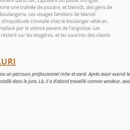
ttent dans l’air, captivant un public intrigué.
me une traînée de poudre, et bientôt, des gens de
boulangerie. Les visages familiers de Marcel
d’inquiétude s’installe chez le boulanger vétéran.
emplacé par le silence pesant de l’angoisse. Les
restent sur les étagères, et les sourires des clients
AURI
nnu un parcours professionnel riche et varié. Après avoir exercé l
 installé dans le Jura. Là, il a d’abord travaillé comme vendeur, av