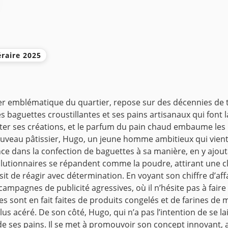
éraire 2025
er emblématique du quartier, repose sur des décennies de tr
baguettes croustillantes et ses pains artisanaux qui font la
heter ses créations, et le parfum du pain chaud embaume les
veau pâtissier, Hugo, un jeune homme ambitieux qui vient 
nce dans la confection de baguettes à sa manière, en y ajou
olutionnaires se répandent comme la poudre, attirant une cli
t de réagir avec détermination. En voyant son chiffre d’affa
ampagnes de publicité agressives, où il n’hésite pas à fair
s sont en fait faites de produits congelés et de farines de
lus acéré. De son côté, Hugo, qui n’a pas l’intention de se la
e ses pains. Il se met à promouvoir son concept innovant, at