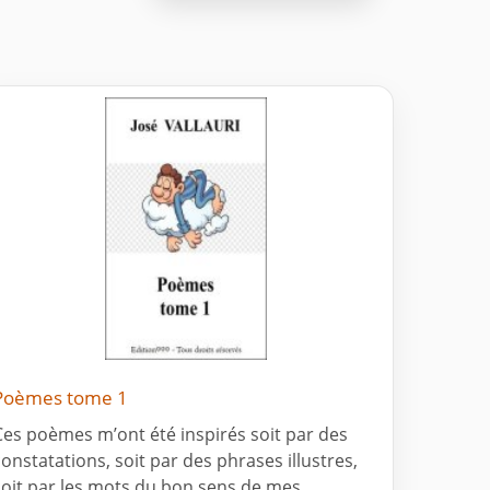
Poèmes tome 1
Ces poèmes m’ont été inspirés soit par des
constatations, soit par des phrases illustres,
soit par les mots du bon sens de mes