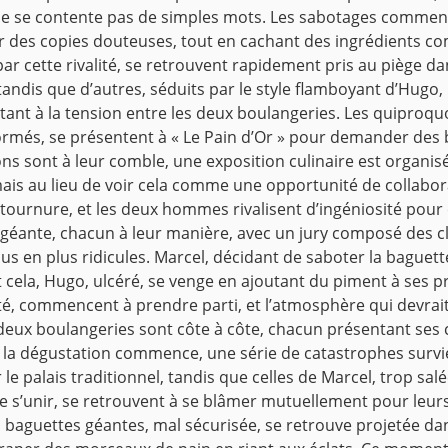
ne se contente pas de simples mots. Les sabotages commenc
r des copies douteuses, tout en cachant des ingrédients c
 par cette rivalité, se retrouvent rapidement pris au piège 
 tandis que d’autres, séduits par le style flamboyant d’Hu
utant à la tension entre les deux boulangeries. Les quiproqu
formés, se présentent à « Le Pain d’Or » pour demander des 
ons sont à leur comble, une exposition culinaire est organisé
 mais au lieu de voir cela comme une opportunité de collabor
 tournure, et les deux hommes rivalisent d’ingéniosité pour
e géante, chacun à leur manière, avec un jury composé des c
lus en plus ridicules. Marcel, décidant de saboter la bague
t cela, Hugo, ulcéré, se venge en ajoutant du piment à ses p
ité, commencent à prendre parti, et l’atmosphère qui devrai
es deux boulangeries sont côte à côte, chacun présentant ses c
e la dégustation commence, une série de catastrophes survie
le palais traditionnel, tandis que celles de Marcel, trop sa
 de s’unir, se retrouvent à se blâmer mutuellement pour leu
baguettes géantes, mal sécurisée, se retrouve projetée dans l