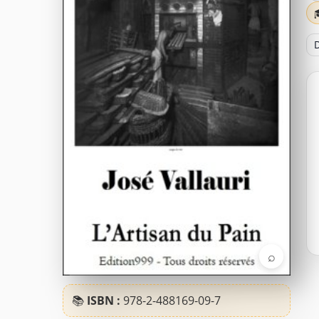
D
⌕
📚
ISBN :
978-2-488169-09-7