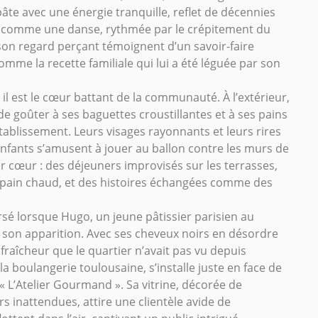
âte avec une énergie tranquille, reflet de décennies
 comme une danse, rythmée par le crépitement du
 son regard perçant témoignent d’un savoir-faire
mme la recette familiale qui lui a été léguée par son
il est le cœur battant de la communauté. À l’extérieur,
de goûter à ses baguettes croustillantes et à ses pains
établissement. Leurs visages rayonnants et leurs rires
enfants s’amusent à jouer au ballon contre les murs de
r cœur : des déjeuners improvisés sur les terrasses,
 pain chaud, et des histoires échangées comme des
rsé lorsque Hugo, un jeune pâtissier parisien au
it son apparition. Avec ses cheveux noirs en désordre
 fraîcheur que le quartier n’avait pas vu depuis
 boulangerie toulousaine, s’installe juste en face de
« L’Atelier Gourmand ». Sa vitrine, décorée de
s inattendues, attire une clientèle avide de