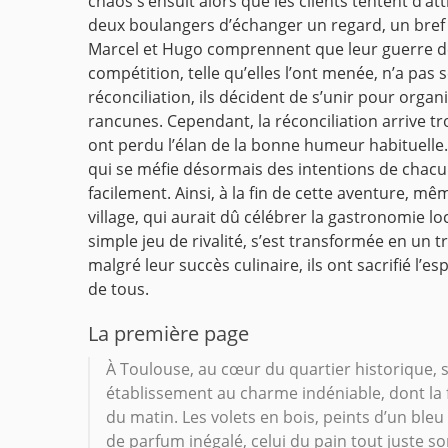
chaos s’ensuit alors que les clients tentent d’
deux boulangers d’échanger un regard, un bref in
Marcel et Hugo comprennent que leur guerre de b
compétition, telle qu’elles l’ont menée, n’a pas
réconciliation, ils décident de s’unir pour org
rancunes. Cependant, la réconciliation arrive trop
ont perdu l’élan de la bonne humeur habituelle.
qui se méfie désormais des intentions de chacu
facilement. Ainsi, à la fin de cette aventure, mê
village, qui aurait dû célébrer la gastronomie l
simple jeu de rivalité, s’est transformée en un
malgré leur succès culinaire, ils ont sacrifié l’
de tous.
La première page
À Toulouse, au cœur du quartier historique, s
établissement au charme indéniable, dont la f
du matin. Les volets en bois, peints d’un bleu
de parfum inégalé, celui du pain tout juste sor