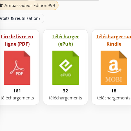
🎓 Ambassadeur Edition999
roits & réutilisation
▾
Lire le livre en
Télécharger
Télécharger su
ligne (PDF)
(ePub)
Kindle
161
32
18
téléchargements
téléchargements
téléchargements