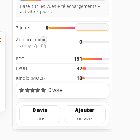
Basé sur les vues + téléchargements +
activité 7 jours.
0
7 jours
r
Aujourd’hui
=
0
vs moy. 7j : 0/j
161
PDF
32
EPUB
18
Kindle (MOBI)
0 vote
0 avis
Ajouter
Lire
un avis