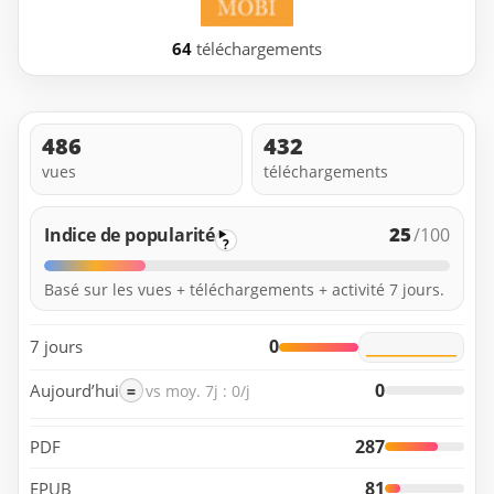
64
téléchargements
486
432
vues
téléchargements
25
Indice de popularité
/100
?
Basé sur les vues + téléchargements + activité 7 jours.
0
7 jours
0
Aujourd’hui
=
vs moy. 7j : 0/j
287
PDF
81
EPUB