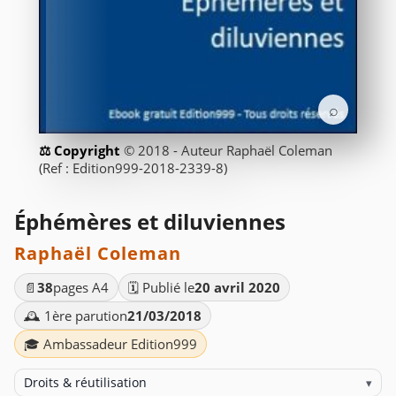
⌕
© 2018 - Auteur Raphaël Coleman
(Ref : Edition999-2018-2339-8)
Éphémères et diluviennes
Raphaël Coleman
📄
38
pages A4
🗓️ Publié le
20 avril 2020
🕰️ 1ère parution
21/03/2018
🎓 Ambassadeur Edition999
Droits & réutilisation
▾