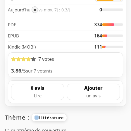
0
Aujourd’hui
=
vs moy. 7j : 0.3/j
374
PDF
164
EPUB
111
Kindle (MOBI)
7 votes
3.86
/5
sur 7 votants
0 avis
Ajouter
Lire
un avis
Thème :
Littérature
La quatrième de couverture