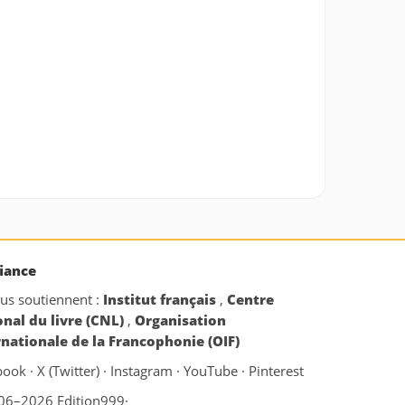
iance
ous soutiennent :
Institut français
,
Centre
onal du livre (CNL)
,
Organisation
rnationale de la Francophonie (OIF)
book
·
X (Twitter)
·
Instagram
·
YouTube
·
Pinterest
06–2026 Edition999
·