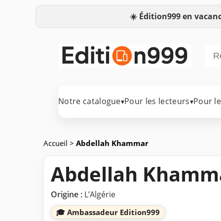
☀️
Édition999 en vacanc
Notre catalogue
Pour les lecteurs
Pour l
▾
▾
Accueil
>
Abdellah Khammar
Abdellah Khamm
Origine :
L’Algérie
🎓 Ambassadeur Edition999