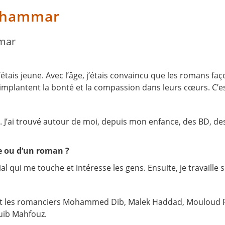
Khammar
mmar
étais jeune. Avec l’âge, j’étais convaincu que les romans f
implantent la bonté et la compassion dans leurs cœurs. C’es
e. J’ai trouvé autour de moi, depuis mon enfance, des BD, des 
e ou d’un roman ?
al qui me touche et intéresse les gens. Ensuite, je travaille
nt les romanciers Mohammed Dib, Malek Haddad, Mouloud Fera
uib Mahfouz.