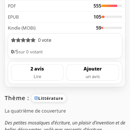
555
PDF
105
EPUB
59
Kindle (MOBI)
0 vote
0
/5
sur 0 votant
2 avis
Ajouter
Lire
un avis
Thème :
Littérature
La quatrième de couverture
Des petites mosaïques d’écriture, un plaisir d’invention et de
belles découvertes, voilà mes ressentis d’écriture...