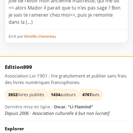
joie de revoir mon ancienne maitresse, qui me dit
<< alors Mador il parait que tu n’es pas sage ? Bon
je vais te ramener chez moi>>, puis je remonte
dans la (…)
Ecrit par
Mireille chevereau
Edition999
Association Loi 1901 : lire gratuitement et publier sans frais
des livres numériques francophones.
3932
livres publiés
1434
auteurs
4767
avis
Dernière mise en ligne :
Oscar. "Li Flamind"
Depuis 2006 · Association culturelle à but non lucratif
Explorer