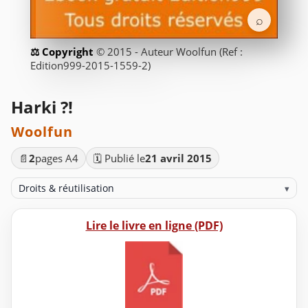
⌕
© 2015 - Auteur Woolfun (Ref :
Edition999-2015-1559-2)
Harki ?!
Woolfun
📄
2
pages A4
🗓️ Publié le
21 avril 2015
Droits & réutilisation
▾
Lire le livre en ligne (PDF)