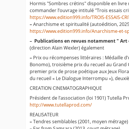
Hormis "Sombres crétins" disponible en livre 
commander l’ouvrage intitulé "Trois essais cri
https://www.edition999.info/TROIS-ESSAIS-CR
–
Anarchisme et spiritualité (autoédition, 2025
https://www.edition999.info/Anarchisme-et-spi
–
Publications en revues notamment " Art e
(direction Alain Wexler) également
–
Prix ou récompenses littéraires : Médaille d’
Bonomo), troisième prix du recueil au Grand C
premier prix de prose poétique aux Jeux Flora
du recueil « Le Dialogue Interrompu »), deuxiè
CREATION CINEMATOGRAPHIQUE
Président de l’association (loi 1901) Tutella Pr
http://www.tutellaprod.com/
REALISATEUR
–
Tendres semblables (2001, moyen métrage)
–
Far from Samsara (2013, court métrage)