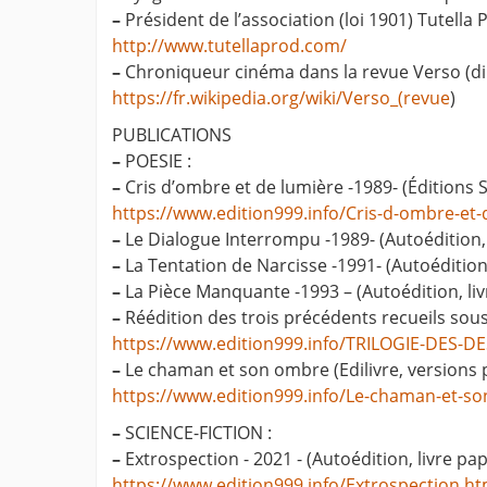
–
Président de l’association (loi 1901) Tutella 
http://www.tutellaprod.com/
–
Chroniqueur cinéma dans la revue Verso (dir
https://fr.wikipedia.org/wiki/Verso_(revue
)
PUBLICATIONS
–
POESIE :
–
Cris d’ombre et de lumière -1989- (Éditions 
https://www.edition999.info/Cris-d-ombre-et-
–
Le Dialogue Interrompu -1989- (Autoédition, 
–
La Tentation de Narcisse -1991- (Autoédition,
–
La Pièce Manquante -1993 – (Autoédition, liv
–
Réédition des trois précédents recueils sous 
https://www.edition999.info/TRILOGIE-DES-D
–
Le chaman et son ombre (Edilivre, versions 
https://www.edition999.info/Le-chaman-et-s
–
SCIENCE-FICTION :
–
Extrospection - 2021 - (Autoédition, livre pa
https://www.edition999.info/Extrospection.ht