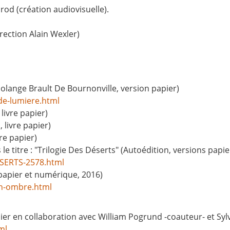
Prod (création audiovisuelle).
ection Alain Wexler)
Solange Brault De Bournonville, version papier)
de-lumiere.html
livre papier)
 livre papier)
re papier)
le titre : "Trilogie Des Déserts" (Autoédition, versions papi
ESERTS-2578.html
papier et numérique, 2016)
on-ombre.html
pier en collaboration avec William Pogrund -coauteur- et Sylv
ml