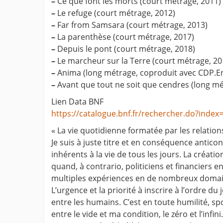
–
Ce que font les morts (court métrage, 2011)
–
Le refuge (court métrage, 2012)
–
Far from Samsara (court métrage, 2013)
–
La parenthèse (court métrage, 2017)
–
Depuis le pont (court métrage, 2018)
–
Le marcheur sur la Terre (court métrage, 20
–
Anima (long métrage, coproduit avec CDP.Ent
–
Avant que tout ne soit que cendres (long mé
Lien Data BNF
https://catalogue.bnf.fr/rechercher.do?in
« La vie quotidienne formatée par les relation
Je suis à juste titre et en conséquence antic
inhérents à la vie de tous les jours. La créati
quand, à contrario, politiciens et financiers e
multiples expériences en de nombreux domai
L’urgence et la priorité à inscrire à l’ordre 
entre les humains. C’est en toute humilité, sp
entre le vide et ma condition, le zéro et l’infini.