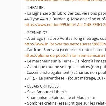
–
THEATRE :
–
La Ligne Zéro (In Libro Veritas, versions papi
44 (Lyon 44 rue Burdeau). Mise en scène et r
https://www.edition999.info/LA-LIGNE-ZERO-2
–
SCENARIOS :
–
Alter Ego (In Libro Veritas, long métrage, c
http://www.inlibroveritas.net/oeuvres/28830/
–
Far from Samsara (scénario et note d’intenti
https://plume-de-poete.fr/far-from-samsara
–
Le marcheur sur la Terre - De l’écrit à l’imag
–
Avant que tout ne soit que cendres (non pub
- Coscénariste également (scénarios non publié
2011), « La parenthèse » (court métrage, 2017
–
ESSAIS CRITIQUES :
–
Sexe Amour et Liberté
–
Chamanisme Spiritualité et Modernité
–
Sombres crétins (essai critique sur les relat