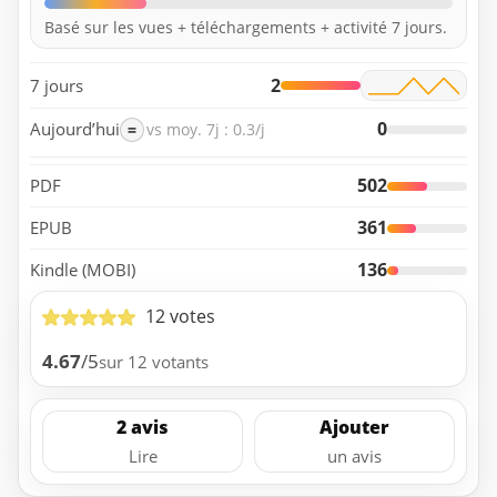
Basé sur les vues + téléchargements + activité 7 jours.
2
7 jours
0
Aujourd’hui
=
vs moy. 7j : 0.3/j
502
PDF
361
EPUB
136
Kindle (MOBI)
12 votes
4.67
/5
sur 12 votants
2 avis
Ajouter
Lire
un avis