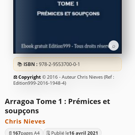
⌕
📚
ISBN :
978-2-9553700-0-1
© 2016 - Auteur Chris Nieves (Ref :
Edition999-2016-1948-4)
Arragoa Tome 1 : Prémices et
soupçons
Chris Nieves
📄
167
pages A4
🗓️ Publié le
16 avril 2021