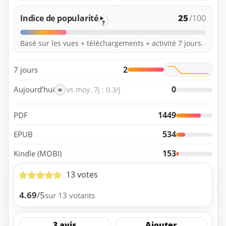
25
Indice de popularité
/100
?
Basé sur les vues + téléchargements + activité 7 jours.
2
7 jours
0
Aujourd’hui
=
vs moy. 7j : 0.3/j
1449
PDF
534
EPUB
153
Kindle (MOBI)
13 votes
4.69
/5
sur 13 votants
3 avis
Ajouter