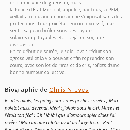
en bonne voie de guérison, mais
la Police d’État Mondial, appelée, par tous, la PEM,
veillait à ce qu’aucun humain ne s’exposât sans des
protections. Leur prix était encore excessif, mais
sentir sa peau brûler sous des rayons
solaires impitoyables était déjà, en soi, une
dissuasion.
En ce début de soirée, le soleil avait réduit son
agressivité et la vie pouvait enfin reprendre son
cours, avec son lot de rires et de cris, reflets d’une
bonne humeur collective.
Biographie de
Chris Nieves
Je m’en allais, les poings dans mes poches crevées ; Mon
paletot aussi devenait idéal ; J’allais sous le ciel, Muse ! et
j’étais ton féal ; Oh ! là là ! que d’amours splendides j’ai
rêvées ! Mon unique culotte avait un large trou. - Petit-
Poucet rêveur, j’égrenais dans ma course Des rimes. Mon...