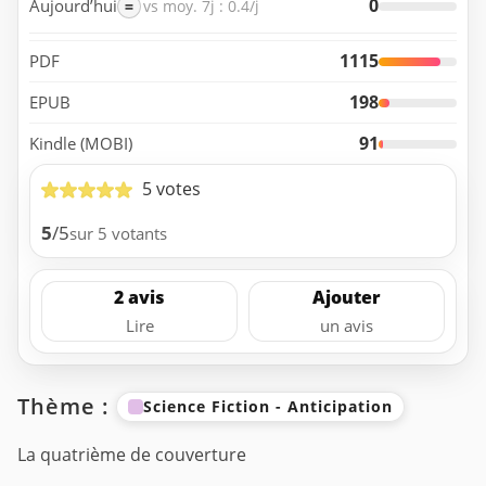
0
Aujourd’hui
=
vs moy. 7j : 0.4/j
1115
PDF
198
EPUB
91
Kindle (MOBI)
5 votes
5
/5
sur 5 votants
2 avis
Ajouter
Lire
un avis
Thème :
Science Fiction - Anticipation
La quatrième de couverture