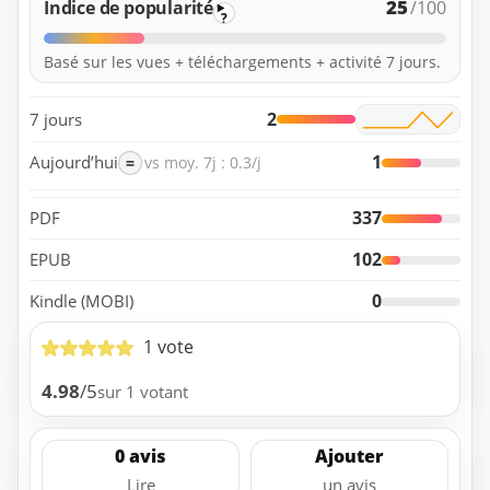
25
Indice de popularité
/100
?
Basé sur les vues + téléchargements + activité 7 jours.
2
7 jours
1
Aujourd’hui
=
vs moy. 7j : 0.3/j
337
PDF
102
EPUB
0
Kindle (MOBI)
1 vote
4.98
/5
sur 1 votant
0 avis
Ajouter
Lire
un avis