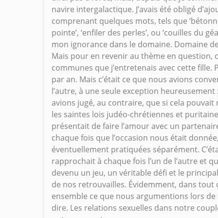
navire intergalactique. J’avais été obligé d’aj
comprenant quelques mots, tels que ‘bétonné’, ‘
pointe’, ‘enfiler des perles’, ou ‘couilles du 
mon ignorance dans le domaine. Domaine de l’a
Mais pour en revenir au thème en question, ce
communes que j’entretenais avec cette fille. P
par an. Mais c’était ce que nous avions conven
l’autre, à une seule exception heureusement :
avions jugé, au contraire, que si cela pouvai
les saintes lois judéo-chrétiennes et puritain
présentait de faire l’amour avec un partenai
chaque fois que l’occasion nous était donnée,
éventuellement pratiquées séparément. C’étai
rapprochait à chaque fois l’un de l’autre et qu
devenu un jeu, un véritable défi et le princip
de nos retrouvailles. Évidemment, dans tout ç
ensemble ce que nous argumentions lors de no
dire. Les relations sexuelles dans notre coup