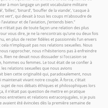
outer à mon langage un petit vocabulaire militaire
billes’, ‘binard’, ‘bouffer de la viande’, ‘casque à
géant vert’, qui devait à tous les coups m’absoudre de
viateur et de l’aviation, j’entends bien.”
 n’était pas de toute façon une relation des plus
our vous dire, je ne la rencontrais qu’une ou deux fois
u, en plus de rester fidèles et passionnés l’un envers
 cela n’impliquait pas nos relations sexuelles. Nous
t nous rapprocher, nous n’hésiterions pas à enfreindre
es. Rien ne devait nous dissuader si l’occasion se
re, hommes ou femmes. Le tout était de se confier à
 les relations sexuelles que nous avions
t bien cette originalité qui, paradoxalement, nous
i maintenait vivant notre couple. À force, c’était
al sujet de nos débats éthiques et philosophiques lors
a, il n’était pas question de mettre en pratique
s entretiens et relations extraconjugales, si je puis
le avaient été évincées dès la première semaine de