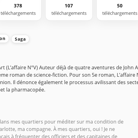
378
107
50
téléchargements
téléchargements
téléchargements
ion
Saga
Art
(L’affaire N°V)
Auteur déjà de quatre aventures de John A
ième roman de science-fiction.
Pour son 5e roman, L’affaire N
d’opinion. Il dénonce également le processus avilissant des 
 et la pharmacopée.
é dans mes quartiers pour méditer sur ma condition de
arlotte, ma compagne. À mes quartiers, oui ! Je ne
çais à fréquenter des officiers et des capitaines de