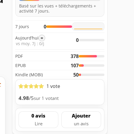
Basé sur les vues + téléchargements +
activité 7 jours.
0
7 jours
Aujourd’hui
=
0
vs moy. 7j : 0/j
378
PDF
107
EPUB
50
Kindle (MOBI)
r
1 vote
4.98
/5
sur 1 votant
0 avis
Ajouter
Lire
un avis