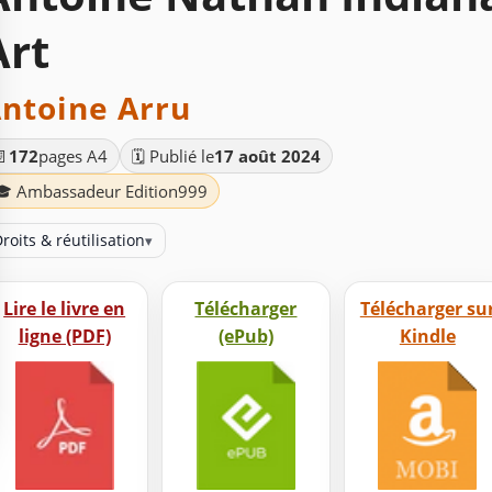
Art
ntoine Arru
📄
172
pages A4
🗓️ Publié le
17 août 2024
🎓 Ambassadeur Edition999
roits & réutilisation
▾
Lire le livre en
Télécharger
Télécharger su
ligne (PDF)
(ePub)
Kindle