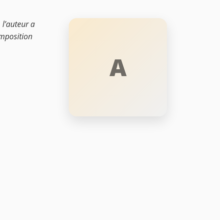
 l’auteur a
omposition
A