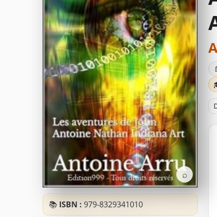
A
D
⌕
📚
ISBN :
979-8329341010