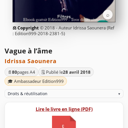
⌕
© 2018 - Auteur Idrissa Saounera (Ref
: Edition999-2018-2381-5)
Vague à l’âme
Idrissa Saounera
📄
80
pages A4
🗓️ Publié le
28 avril 2018
🎓 Ambassadeur Edition999
Droits & réutilisation
▾
Lire le livre en ligne (PDF)