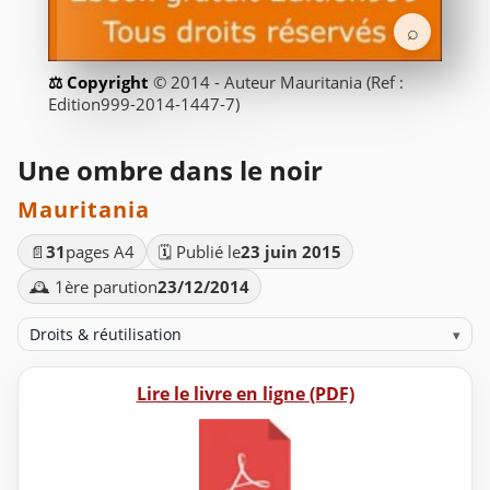
⌕
© 2014 - Auteur Mauritania (Ref :
Edition999-2014-1447-7)
Une ombre dans le noir
Mauritania
📄
31
pages A4
🗓️ Publié le
23 juin 2015
🕰️ 1ère parution
23/12/2014
Droits & réutilisation
▾
Lire le livre en ligne (PDF)