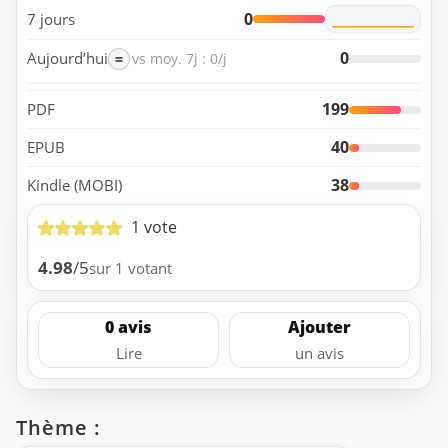
0
7 jours
0
Aujourd’hui
=
vs moy. 7j : 0/j
199
PDF
40
EPUB
38
Kindle (MOBI)
1 vote
4.98
/5
sur 1 votant
0 avis
Ajouter
Lire
un avis
Thème :