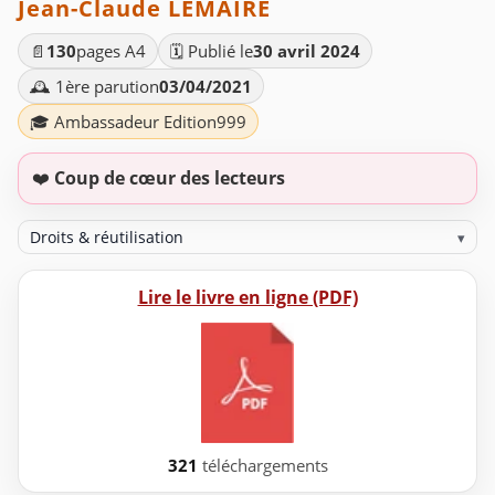
Jean-Claude LEMAIRE
📄
130
pages A4
🗓️ Publié le
30 avril 2024
🕰️ 1ère parution
03/04/2021
🎓 Ambassadeur Edition999
❤️
Coup de cœur des lecteurs
Droits & réutilisation
▾
Lire le livre en ligne (PDF)
321
téléchargements