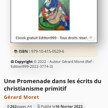
⌕
📚
ISBN :
979-10-415-0529-6
© 2022 - Auteur Gérard Moret (Ref :
Edition999-2022-3774-3)
Une Promenade dans les écrits du
christianisme primitif
Gérard Moret
📄
262
pages A4
🗓️ Publié le
16 février 2023