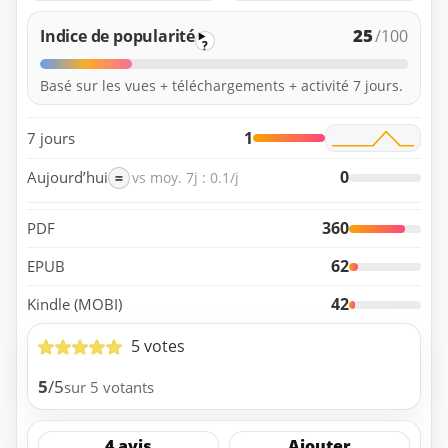
25
Indice de popularité
/100
?
Basé sur les vues + téléchargements + activité 7 jours.
1
7 jours
0
Aujourd’hui
=
vs moy. 7j : 0.1/j
360
PDF
62
EPUB
42
Kindle (MOBI)
5 votes
5
/5
sur 5 votants
4 avis
Ajouter