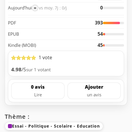
0
Aujourd’hui
=
vs moy. 7j : 0/j
393
PDF
54
EPUB
45
Kindle (MOBI)
1 vote
4.98
/5
sur 1 votant
0 avis
Ajouter
Lire
un avis
Thème :
Essai - Politique - Scolaire - Education