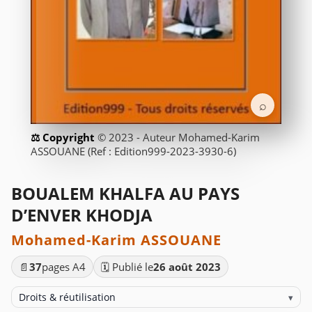
⌕
© 2023 - Auteur Mohamed-Karim
ASSOUANE (Ref : Edition999-2023-3930-6)
BOUALEM KHALFA AU PAYS
D’ENVER KHODJA
Mohamed-Karim ASSOUANE
📄
37
pages A4
🗓️ Publié le
26 août 2023
Droits & réutilisation
▾