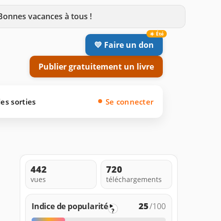
 Bonnes vacances à tous !
💛 Faire un don
Publier gratuitement un livre
es sorties
Se connecter
442
720
vues
téléchargements
25
Indice de popularité
/100
?