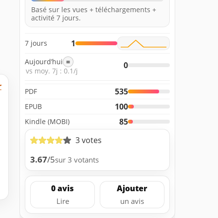
Basé sur les vues + téléchargements +
activité 7 jours.
1
7 jours
Aujourd’hui
=
0
vs moy. 7j : 0.1/j
r
535
PDF
100
EPUB
85
Kindle (MOBI)
3 votes
3.67
/5
sur 3 votants
0 avis
Ajouter
Lire
un avis