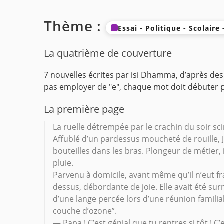
Thème :
Essai - Politique - Scolaire
La quatrième de couverture
7 nouvelles écrites par isi Dhamma, d’après des dé
pas employer de "e", chaque mot doit débuter pa
La première page
La ruelle détrempée par le crachin du soir sci
Affublé d’un pardessus moucheté de rouille, J
bouteilles dans les bras. Plongeur de métier, i
pluie.
Parvenu à domicile, avant même qu’il n’eut fran
dessus, débordante de joie. Elle avait été s
d’une lange percée lors d’une réunion familial
couche d’ozone”.
— Papa ! C’est génial que tu rentres si tôt ! C