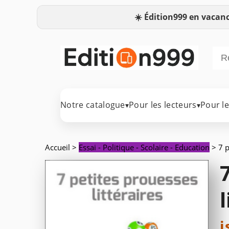
☀️
Édition999 en vacanc
Notre catalogue
Pour les lecteurs
Pour l
▾
▾
Accueil
>
Essai - Politique - Scolaire - Education
> 7 p
l
i