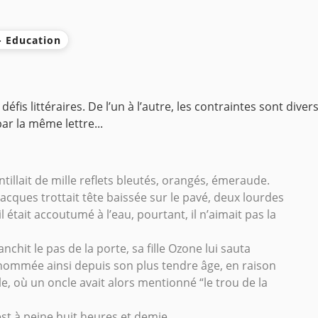
 - Education
fis littéraires. De l’un à l’autre, les contraintes sont diver
r la même lettre...
ntillait de mille reflets bleutés, orangés, émeraude.
acques trottait tête baissée sur le pavé, deux lourdes
l était accoutumé à l’eau, pourtant, il n’aimait pas la
chit le pas de la porte, sa fille Ozone lui sauta
urnommée ainsi depuis son plus tendre âge, en raison
e, où un oncle avait alors mentionné “le trou de la
’est à peine huit heures et demie.