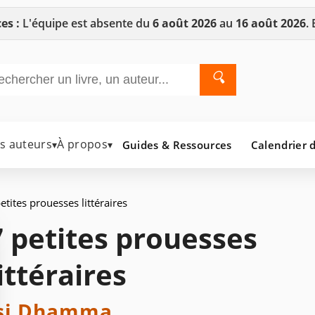
es :
L'équipe est absente du
6 août 2026
au
16 août 2026
.
🔍
es auteurs
À propos
Guides & Ressources
Calendrier d
▾
▾
etites prouesses littéraires
7 petites prouesses
ittéraires
si Dhamma