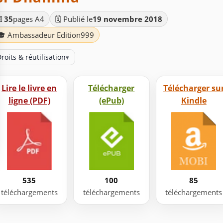
📄
35
pages A4
🗓️ Publié le
19 novembre 2018
🎓 Ambassadeur Edition999
roits & réutilisation
▾
Lire le livre en
Télécharger
Télécharger su
ligne (PDF)
(ePub)
Kindle
535
100
85
téléchargements
téléchargements
téléchargements