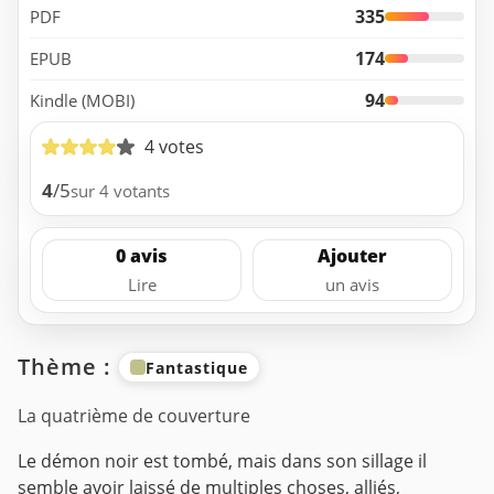
335
PDF
174
EPUB
94
Kindle (MOBI)
4 votes
4
/5
sur 4 votants
0 avis
Ajouter
Lire
un avis
Thème :
Fantastique
La quatrième de couverture
Le démon noir est tombé, mais dans son sillage il
semble avoir laissé de multiples choses, alliés,