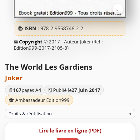
⌕
📚
ISBN :
978-2-9558746-2-2
© 2017 - Auteur Joker (Ref :
Edition999-2017-2105-8)
The World Les Gardiens
Joker
📄
167
pages A4
🗓️ Publié le
27 juin 2017
🎓 Ambassadeur Edition999
Droits & réutilisation
▾
Lire le livre en ligne (PDF)