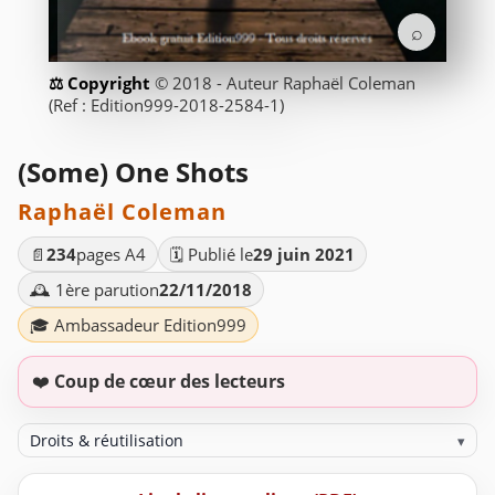
⌕
© 2018 - Auteur Raphaël Coleman
(Ref : Edition999-2018-2584-1)
(Some) One Shots
Raphaël Coleman
📄
234
pages A4
🗓️ Publié le
29 juin 2021
🕰️ 1ère parution
22/11/2018
🎓 Ambassadeur Edition999
❤️
Coup de cœur des lecteurs
Droits & réutilisation
▾