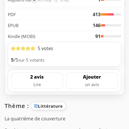
413
PDF
146
EPUB
91
Kindle (MOBI)
5 votes
5
/5
sur 5 votants
2 avis
Ajouter
Lire
un avis
Thème :
Littérature
La quatrième de couverture