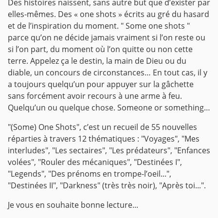
Des histoires naissent, sans autre but que d’exister par
elles-mêmes. Des « one shots » écrits au gré du hasard
et de l’inspiration du moment.
" Some one shots "
parce qu’on ne décide jamais vraiment si l’on reste ou
si l’on part, du moment où l’on quitte ou non cette
terre. Appelez ça le destin, la main de Dieu ou du
diable, un concours de circonstances…
En tout cas, il y
a toujours quelqu’un pour appuyer sur la gâchette
sans forcément avoir recours à une arme à feu.
Quelqu’un ou quelque chose.
Someone or something…
"(Some) One Shots", c’est un recueil de 55 nouvelles
réparties à travers 12 thématiques : "Voyages", "Mes
interludes", "Les sectaires", "Les prédateurs", "Enfances
volées", "Rouler des mécaniques", "Destinées I",
"Legends", "Des prénoms en trompe-l’oeil...",
"Destinées II", "Darkness" (très très noir), "Après toi...".
Je vous en souhaite bonne lecture...