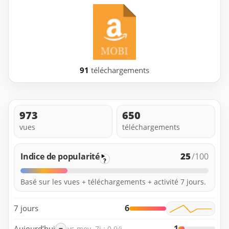
91
téléchargements
973
650
vues
téléchargements
25
Indice de popularité
/100
?
Basé sur les vues + téléchargements + activité 7 jours.
6
7 jours
1
Aujourd’hui
=
vs moy. 7j : 0.9/j