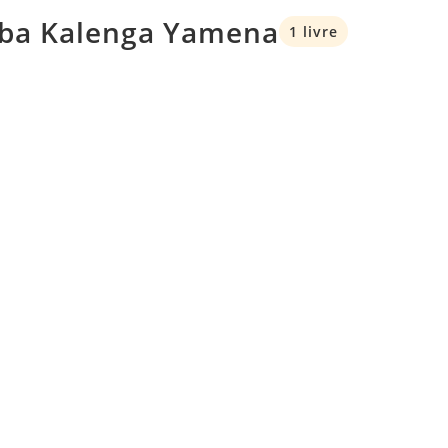
mba Kalenga Yamena
1 livre