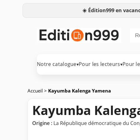
☀️
Édition999 en vacanc
Notre catalogue
Pour les lecteurs
Pour l
▾
▾
Accueil
>
Kayumba Kalenga Yamena
Kayumba Kaleng
Origine :
La République démocratique du Co