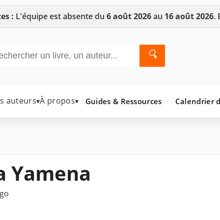
es :
L'équipe est absente du
6 août 2026
au
16 août 2026
.
🔍
es auteurs
À propos
Guides & Ressources
Calendrier d
▾
▾
a Yamena
ngo