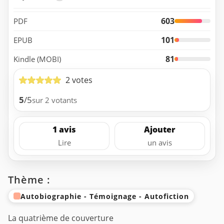
603
PDF
101
EPUB
81
Kindle (MOBI)
2 votes
5
/5
sur 2 votants
1 avis
Ajouter
Lire
un avis
Thème :
Autobiographie - Témoignage - Autofiction
La quatrième de couverture