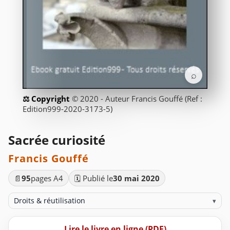
⌕
© 2020 - Auteur Francis Gouffé (Ref :
Edition999-2020-3173-5)
Sacrée curiosité
Francis Gouffé
📄
95
pages A4
🗓️ Publié le
30 mai 2020
Droits & réutilisation
▾
Lire le livre en ligne (PDF)