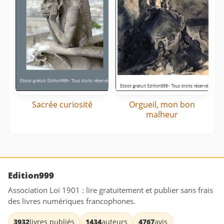
Sacrée curiosité
Orgueil, mon bon
malheur
Edition999
Association Loi 1901 : lire gratuitement et publier sans frais
des livres numériques francophones.
3932
livres publiés
1434
auteurs
4767
avis