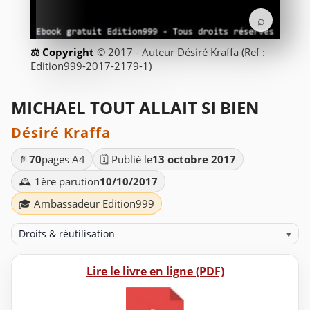
⌕
© 2017 - Auteur Désiré Kraffa (Ref :
Edition999-2017-2179-1)
MICHAEL TOUT ALLAIT SI BIEN
Désiré Kraffa
📄
70
pages A4
🗓️ Publié le
13 octobre 2017
🕰️ 1ère parution
10/10/2017
🎓 Ambassadeur Edition999
Droits & réutilisation
▾
Lire le livre en ligne (PDF)