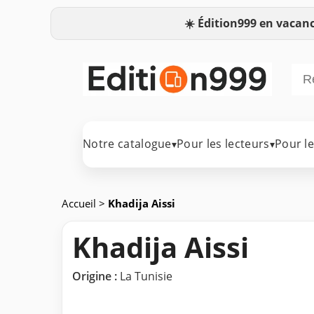
☀️
Édition999 en vacanc
Notre catalogue
Pour les lecteurs
Pour l
▾
▾
Accueil
>
Khadija Aissi
Khadija Aissi
Origine :
La Tunisie