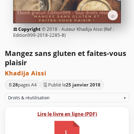
⌕
© 2018 - Auteur Khadija Aissi (Ref :
Edition999-2018-2285-8)
Mangez sans gluten et faites-vous
plaisir
Khadija Aissi
📄
28
pages A4
🗓️ Publié le
25 janvier 2018
Droits & réutilisation
▾
Lire le livre en ligne (PDF)