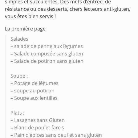
simples et succulentes. Des mets d’entrée, de
résistance ou des desserts, chers lecteurs anti-gluten,
vous êtes bien servis !
La première page
Salades
–
salade de penne aux légumes
–
Salade composée sans gluten
–
Salade de potiron sans gluten
Soupe :
–
Potage de légumes
–
soupe au potiron
–
Soupe aux lentilles
Plats :
–
Lasagnes sans Gluten
–
Blanc de poulet farcis
–
Pain d’épices sans oeuf et sans gluten