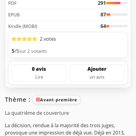
291
PDF
87
EPUB
64
Kindle (MOBI)
2 votes
5
/5
sur 2 votants
0 avis
Ajouter
Lire
un avis
Thème :
Avant première
La quatrième de couverture
La décision, rendue à la majorité des trois juges,
provoque une impression de déjà vue. Déjà en 2013,