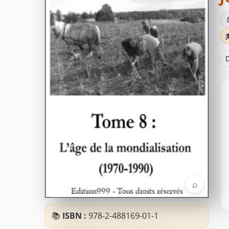
D
⌕
📚
ISBN :
978-2-488169-01-1