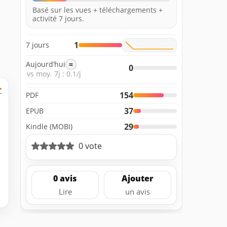
Basé sur les vues + téléchargements +
activité 7 jours.
1
7 jours
Aujourd’hui
=
0
vs moy. 7j : 0.1/j
r
154
PDF
37
EPUB
29
Kindle (MOBI)
0 vote
0 avis
Ajouter
Lire
un avis