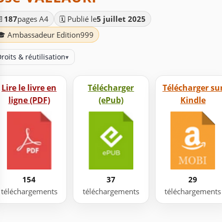
📄
187
pages A4
🗓️ Publié le
5 juillet 2025
🎓 Ambassadeur Edition999
roits & réutilisation
▾
Lire le livre en
Télécharger
Télécharger su
ligne (PDF)
(ePub)
Kindle
154
37
29
téléchargements
téléchargements
téléchargements