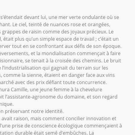
’étendait devant lui, une mer verte ondulante où se
hant. Le ciel, teinté de nuances rose et orangées,
les grappes de raisin comme des joyaux précieux. Le
 était plus qu’un simple espace de travail ; c’était un
éserver tout en se confrontant aux défis de son époque.
eversements, et la mondialisation commençait à faire
sionnaire, se tenait à la croisée des chemins. Le bruit
l’industrialisation qui gagnait du terrain sur les
ns, comme la sienne, étaient en danger face aux vins
 marché avec des prix défiant toute concurrence.
ura Camille, une jeune femme à la chevelure
était l’assistante-agronome du domaine, et son regard
anique.
n préservant notre identité.
e avait raison, mais comment concilier innovation et
s d’une prise de conscience écologique commençaient à
itation durable était semé d’embûches. La