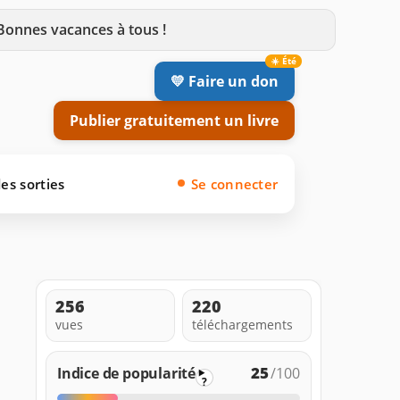
 Bonnes vacances à tous !
💛 Faire un don
Publier gratuitement un livre
es sorties
Se connecter
256
220
vues
téléchargements
25
Indice de popularité
/100
?