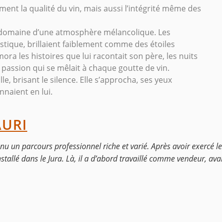
nt la qualité du vin, mais aussi l’intégrité même des
 domaine d’une atmosphère mélancolique. Les
ustique, brillaient faiblement comme des étoiles
ra les histoires que lui racontait son père, les nuits
 passion qui se mêlait à chaque goutte de vin.
e, brisant le silence. Elle s’approcha, ses yeux
nnaient en lui.
AURI
nnu un parcours professionnel riche et varié. Après avoir exercé l
 installé dans le Jura. Là, il a d’abord travaillé comme vendeur, av