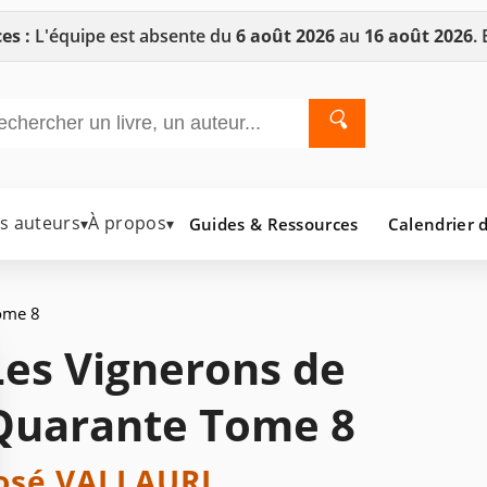
es :
L'équipe est absente du
6 août 2026
au
16 août 2026
.
🔍
es auteurs
À propos
Guides & Ressources
Calendrier d
▾
▾
ome 8
Les Vignerons de
Quarante Tome 8
osé VALLAURI