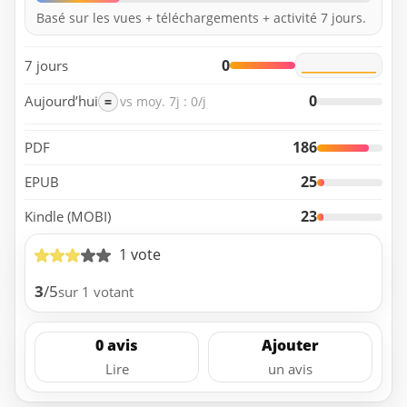
Basé sur les vues + téléchargements + activité 7 jours.
0
7 jours
0
Aujourd’hui
=
vs moy. 7j : 0/j
186
PDF
25
EPUB
23
Kindle (MOBI)
1 vote
3
/5
sur 1 votant
0 avis
Ajouter
Lire
un avis