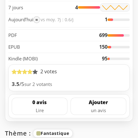
4
7 jours
1
Aujourd’hui
=
vs moy. 7j : 0.6/j
699
PDF
150
EPUB
95
Kindle (MOBI)
2 votes
3.5
/5
sur 2 votants
0 avis
Ajouter
Lire
un avis
Thème :
Fantastique