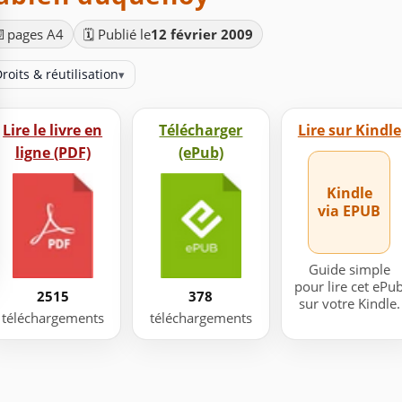
📄
pages A4
🗓️ Publié le
12 février 2009
roits & réutilisation
▾
Lire le livre en
Télécharger
Lire sur Kindle
ligne (PDF)
(ePub)
Kindle
via EPUB
Guide simple
pour lire cet ePu
2515
378
sur votre Kindle.
téléchargements
téléchargements