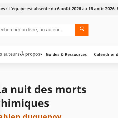
es :
L'équipe est absente du
6 août 2026
au
16 août 2026
.
🔍
es auteurs
À propos
Guides & Ressources
Calendrier d
▾
▾
La nuit des morts
chimiques
abien duquenoy