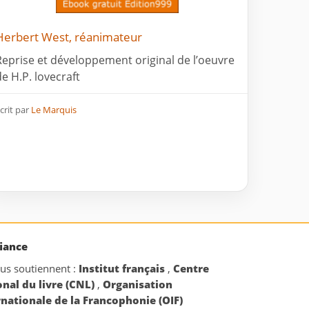
Herbert West, réanimateur
Reprise et développement original de l’oeuvre
de H.P. lovecraft
crit par
Le Marquis
iance
ous soutiennent :
Institut français
,
Centre
onal du livre (CNL)
,
Organisation
rnationale de la Francophonie (OIF)