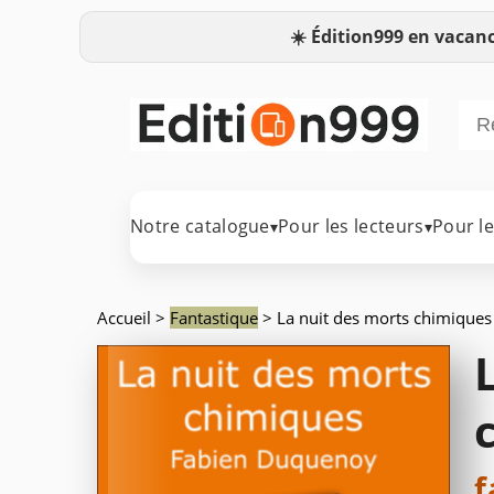
☀️
Édition999 en vacanc
Notre catalogue
Pour les lecteurs
Pour l
▾
▾
Accueil
>
Fantastique
> La nuit des morts chimiques
f