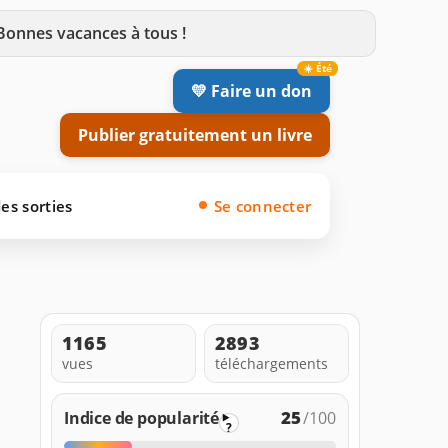
 Bonnes vacances à tous !
💛 Faire un don
Publier gratuitement un livre
es sorties
Se connecter
1165
2893
vues
téléchargements
25
Indice de popularité
/100
?