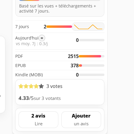
Basé sur les vues + téléchargements +
activité 7 jours.
2
7 jours
Aujourd’hui
=
0
vs moy. 7j : 0.3/j
2515
PDF
378
EPUB
0
Kindle (MOBI)
3 votes
b
4.33
/5
sur 3 votants
2 avis
Ajouter
Lire
un avis