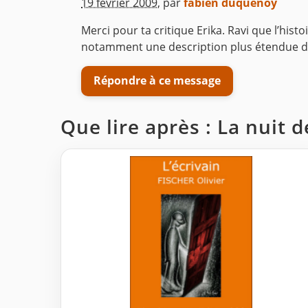
^
19 février 2009
,
par
fabien duquenoy
Merci pour ta critique Erika. Ravi que l’hist
notamment une description plus étendue des 
Répondre à ce message
Que lire après : La nuit