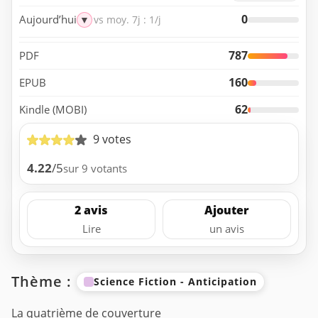
0
Aujourd’hui
▼
vs moy. 7j : 1/j
787
PDF
160
EPUB
62
Kindle (MOBI)
9 votes
4.22
/5
sur 9 votants
2 avis
Ajouter
Lire
un avis
Thème :
Science Fiction - Anticipation
La quatrième de couverture