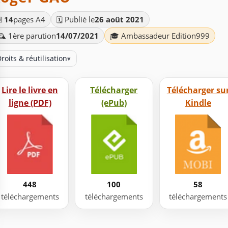
📄
14
pages A4
🗓️ Publié le
26 août 2021
️ 1ère parution
14/07/2021
🎓 Ambassadeur Edition999
roits & réutilisation
▾
Lire le livre en
Télécharger
Télécharger su
ligne (PDF)
(ePub)
Kindle
448
100
58
téléchargements
téléchargements
téléchargements