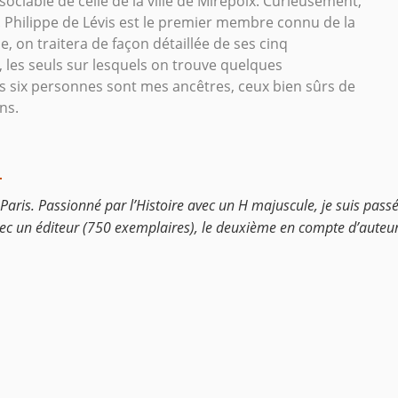
issociable de celle de la ville de Mirepoix. Curieusement,
e. Philippe de Lévis est le premier membre connu de la
e, on traitera de façon détaillée de ses cinq
 les seuls sur lesquels on trouve quelques
es six personnes sont mes ancêtres, ceux bien sûrs de
ns.
U
 Paris. Passionné par l’Histoire avec un H majuscule, je suis passé
r avec un éditeur (750 exemplaires), le deuxième en compte d’auteu