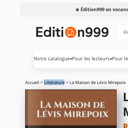
☀️
Édition999 en vacanc
Notre catalogue
Pour les lecteurs
Pour l
▾
▾
Accueil
>
Littérature
> La Maison de Lévis Mirepoix
R