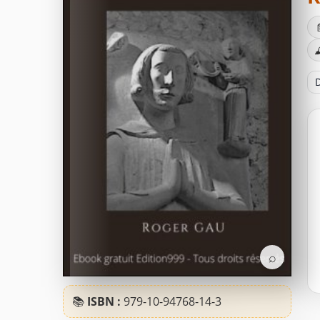

D
⌕
📚
ISBN :
979-10-94768-14-3