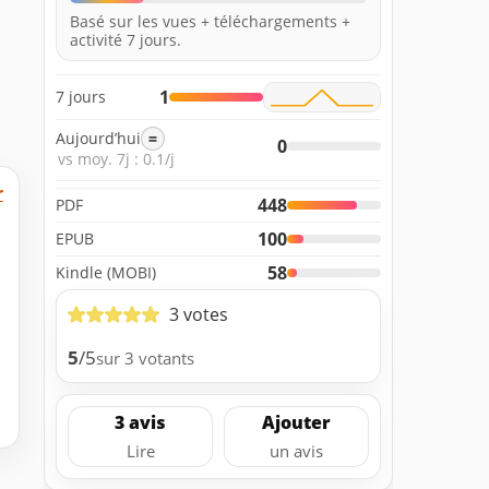
Basé sur les vues + téléchargements +
activité 7 jours.
1
7 jours
Aujourd’hui
=
0
vs moy. 7j : 0.1/j
r
448
PDF
100
EPUB
58
Kindle (MOBI)
3 votes
5
/5
sur 3 votants
3 avis
Ajouter
Lire
un avis