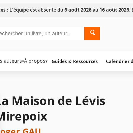
es :
L'équipe est absente du
6 août 2026
au
16 août 2026
.
🔍
es auteurs
À propos
Guides & Ressources
Calendrier d
▾
▾
La Maison de Lévis
Mirepoix
oger GAU