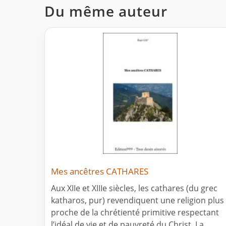
Du même auteur
Mes ancêtres CATHARES
Aux XIIe et XIIIe siècles, les cathares (du grec
katharos, pur) revendiquent une religion plus
proche de la chrétienté primitive respectant
l’idéal de vie et de pauvreté du Christ. La