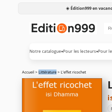
☀️
Édition999 en vacanc
Notre catalogue
Pour les lecteurs
Pour l
▾
▾
Accueil
>
Littérature
> L’effet ricochet
i