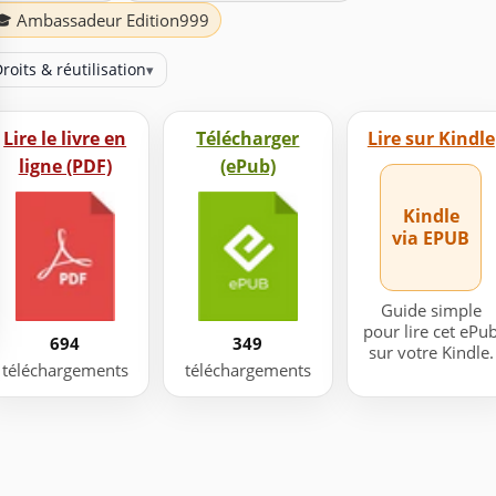
🎓 Ambassadeur Edition999
roits & réutilisation
▾
Lire le livre en
Télécharger
Lire sur Kindle
ligne (PDF)
(ePub)
Kindle
via EPUB
Guide simple
pour lire cet ePu
694
349
sur votre Kindle.
téléchargements
téléchargements