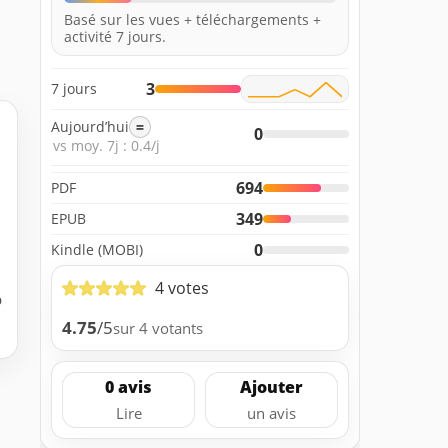
Basé sur les vues + téléchargements +
activité 7 jours.
3
7 jours
Aujourd’hui
=
0
vs moy. 7j : 0.4/j
694
PDF
349
EPUB
0
Kindle (MOBI)
4 votes
b
4.75
/5
sur 4 votants
0 avis
Ajouter
Lire
un avis