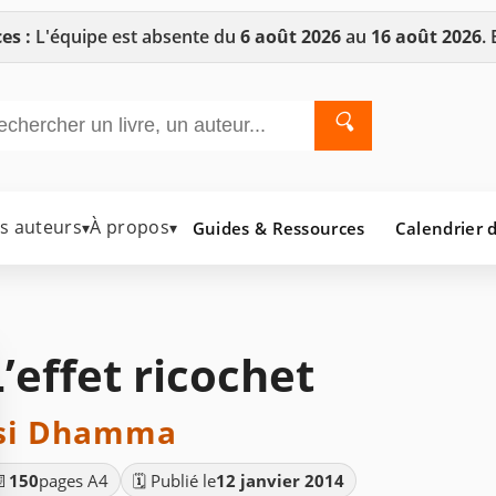
es :
L'équipe est absente du
6 août 2026
au
16 août 2026
.
🔍
es auteurs
À propos
Guides & Ressources
Calendrier d
▾
▾
L’effet ricochet
si Dhamma
📄
150
pages A4
🗓️ Publié le
12 janvier 2014