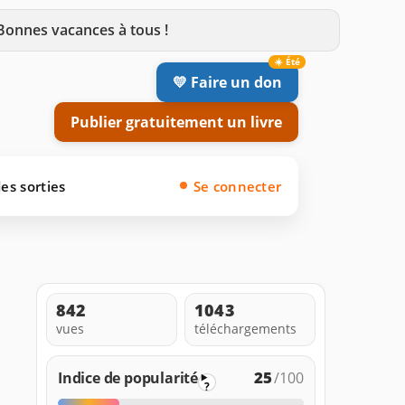
 Bonnes vacances à tous !
💛 Faire un don
Publier gratuitement un livre
es sorties
Se connecter
842
1043
vues
téléchargements
25
Indice de popularité
/100
?