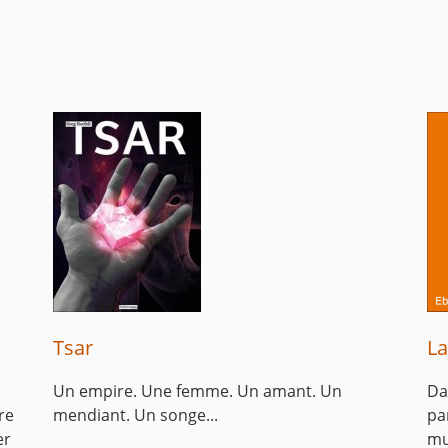
Tsar
La
Un empire. Une femme. Un amant. Un
Da
re
mendiant. Un songe...
pa
er
mu