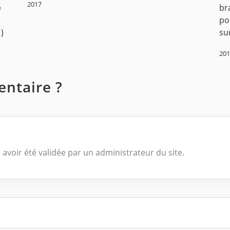
2017
e
br
po
)
su
20
ntaire ?
 avoir été validée par un administrateur du site.