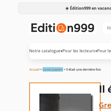
☀️
Édition999 en vacanc
Notre catalogue
Pour les lecteurs
Pour l
▾
▾
Accueil
>
Livres papiers
> Il était une dernière fois
Il
Gre