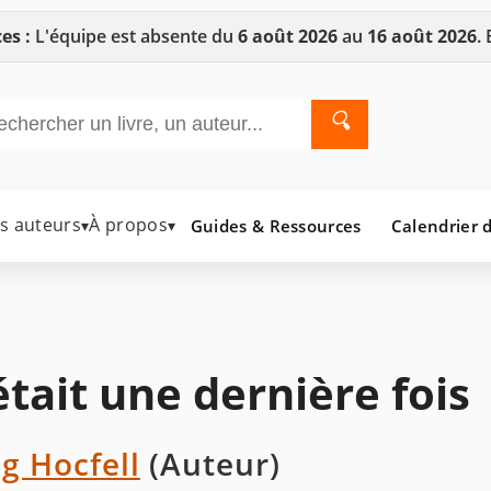
es :
L'équipe est absente du
6 août 2026
au
16 août 2026
.
🔍
es auteurs
À propos
Guides & Ressources
Calendrier d
▾
▾
 était une dernière fois
g Hocfell
(Auteur)