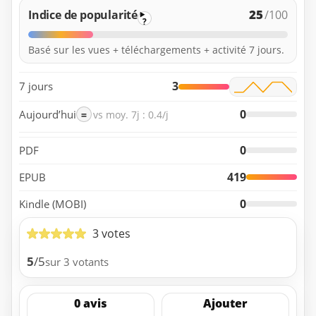
25
Indice de popularité
/100
?
Basé sur les vues + téléchargements + activité 7 jours.
3
7 jours
0
Aujourd’hui
=
vs moy. 7j : 0.4/j
0
PDF
419
EPUB
0
Kindle (MOBI)
3 votes
5
/5
sur 3 votants
0 avis
Ajouter