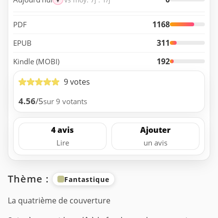
1168
PDF
311
EPUB
192
Kindle (MOBI)
9 votes
4.56
/5
sur 9 votants
4 avis
Ajouter
Lire
un avis
Thème :
Fantastique
La quatrième de couverture