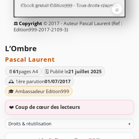
⌕
© 2017 - Auteur Pascal Laurent (Ref :
Edition999-2017-2109-3)
L’Ombre
Pascal Laurent
📄
61
pages A4
🗓️ Publié le
21 juillet 2025
🕰️ 1ère parution
01/07/2017
🎓 Ambassadeur Edition999
❤️
Coup de cœur des lecteurs
Droits & réutilisation
▾