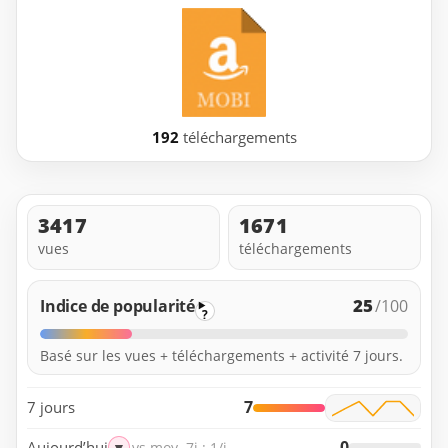
192
téléchargements
3417
1671
vues
téléchargements
25
Indice de popularité
/100
?
Basé sur les vues + téléchargements + activité 7 jours.
7
7 jours
0
Aujourd’hui
▼
vs moy. 7j : 1/j