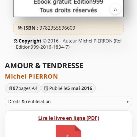
⌕
📚
ISBN :
9782955596609
© 2016 - Auteur Michel PIERRON (Ref
: Edition999-2016-1834-7)
AMOUR & TENDRESSE
Michel PIERRON
📄
97
pages A4
🗓️ Publié le
5 mai 2016
Droits & réutilisation
▾
Lire le livre en ligne (PDF)