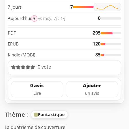
7
7 jours
0
Aujourd’hui
▼
vs moy. 7j : 1/j
295
PDF
120
EPUB
85
Kindle (MOBI)
0 vote
0 avis
Ajouter
Lire
un avis
Thème :
Fantastique
La quatrième de couverture