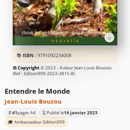
⌕
📚
ISBN :
9791092234008
© 2023 - Auteur Jean-Louis Bouzou
(Ref : Edition999-2023-3815-8)
Entendre le Monde
Jean-Louis Bouzou
📄
41
pages A4
🗓️ Publié le
14 janvier 2023
🎓 Ambassadeur Edition999