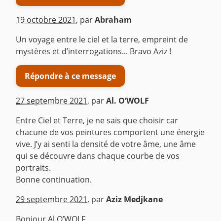
19 octobre 2021
,
par
Abraham
Un voyage entre le ciel et la terre, empreint de
mystères et d’interrogations... Bravo Aziz !
Répondre à ce message
27 septembre 2021
,
par
Al. O’WOLF
Entre Ciel et Terre, je ne sais que choisir car
chacune de vos peintures comportent une énergie
vive. J’y ai senti la densité de votre âme, une âme
qui se découvre dans chaque courbe de vos
portraits.
Bonne continuation.
^
29 septembre 2021
,
par
Aziz Medjkane
Bonjour Al.O’WOLF,