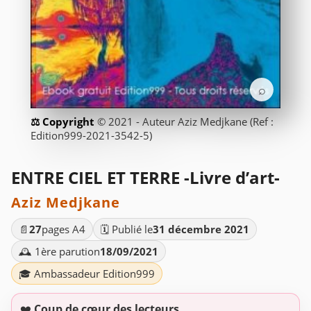
⌕
© 2021 - Auteur Aziz Medjkane (Ref :
Edition999-2021-3542-5)
ENTRE CIEL ET TERRE -Livre d’art-
Aziz Medjkane
📄
27
pages A4
🗓️ Publié le
31 décembre 2021
🕰️ 1ère parution
18/09/2021
🎓 Ambassadeur Edition999
❤️
Coup de cœur des lecteurs