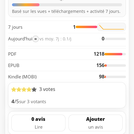
Basé sur les vues + téléchargements + activité 7 jours.
1
7 jours
0
Aujourd’hui
=
vs moy. 7j : 0.1/j
1218
PDF
156
EPUB
98
Kindle (MOBI)
3 votes
4
/5
sur 3 votants
0 avis
Ajouter
Lire
un avis