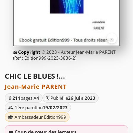
⌕
© 2023 - Auteur Jean-Marie PARENT
(Ref : Edition999-2023-3836-2)
CHIC LE BLUES !...
Jean-Marie PARENT
📄
211
pages A4
🗓️ Publié le
26 juin 2023
🕰️ 1ère parution
19/02/2023
🎓 Ambassadeur Edition999
❤️
Coup de cœur des lecteurs