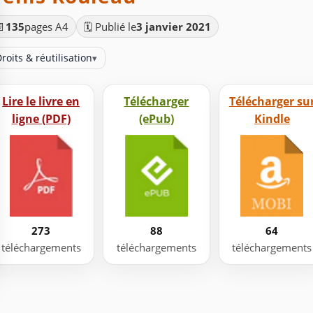
📄
135
pages A4
🗓️ Publié le
3 janvier 2021
roits & réutilisation
▾
Lire le livre en
Télécharger
Télécharger su
ligne (PDF)
(ePub)
Kindle
273
88
64
téléchargements
téléchargements
téléchargements