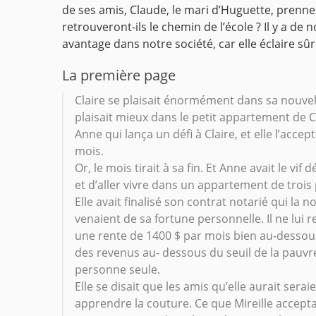
de ses amis, Claude, le mari d’Huguette, prennent
retrouveront-ils le chemin de l’école ?
Il y a de 
avantage dans notre société, car elle éclaire sû
La première page
Claire se plaisait énormément dans sa nouvell
plaisait mieux dans le petit appartement de Cla
Anne qui lança un défi à Claire, et elle l’acce
mois.
Or, le mois tirait à sa fin. Et Anne avait le vi
et d’aller vivre dans un appartement de trois
Elle avait finalisé son contrat notarié qui la
venaient de sa fortune personnelle. Il ne lui r
une rente de 1400 $ par mois bien au-dessous d
des revenus au- dessous du seuil de la pauvre
personne seule.
Elle se disait que les amis qu’elle aurait serai
apprendre la couture. Ce que Mireille accepta v