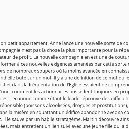
son petit appartement. Anne lance une nouvelle sorte de c
compagnie n’est pas la chose la plus importante pour la répart
érateur de profit. La nouvelle compagnie en est une de coutu
former à ces nouvelles exigences amenées par cette sorte
 lors de nombreux soupers où la moins avancée en connaiss
Quand elle bute sur un mot, il y a une définition de ce mot qui
rist et dans la fréquentation de l’Église essaient de compr
t qu’une, comment les actionnaires possèdent toujours en pr
est reconnue comme étant le leader éprouve des difficultés a
hensible (boissons alcoolisées, drogues et prostitutions), 
t dans la misère en squattant un édifice abandonné avec sa 
it. Il le sauve par un habile stratagème. Martin découvre ains
ées, mais entretient un lien suivi avec une jeune fille qui a d