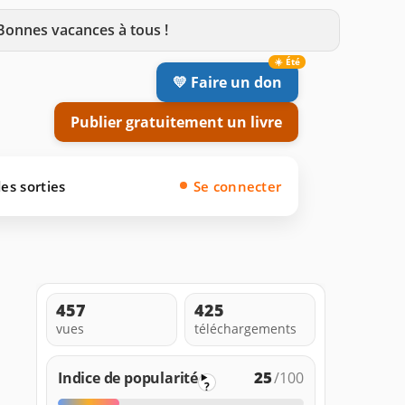
 Bonnes vacances à tous !
💛 Faire un don
Publier gratuitement un livre
es sorties
Se connecter
457
425
vues
téléchargements
25
Indice de popularité
/100
?