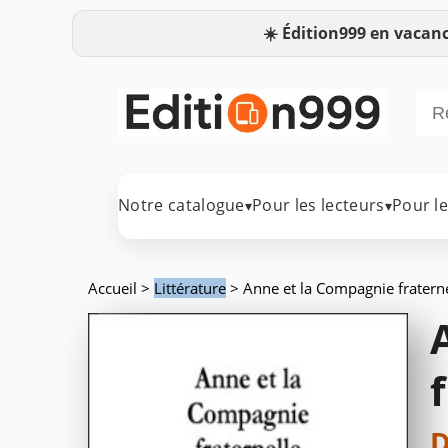
☀️
Édition999 en vacanc
Notre catalogue
Pour les lecteurs
Pour l
▾
▾
Accueil
>
Littérature
> Anne et la Compagnie fraterne
D