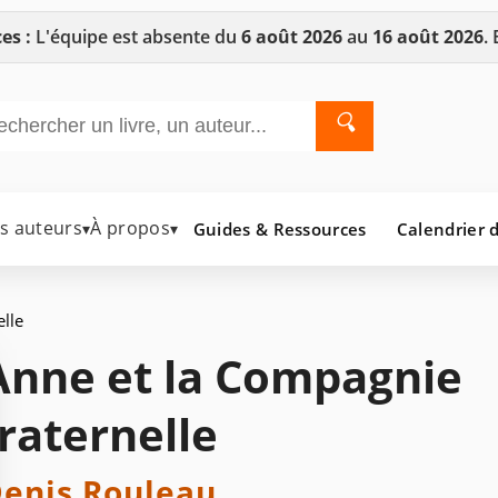
es :
L'équipe est absente du
6 août 2026
au
16 août 2026
.
🔍
es auteurs
À propos
Guides & Ressources
Calendrier d
▾
▾
lle
Anne et la Compagnie
fraternelle
enis Rouleau