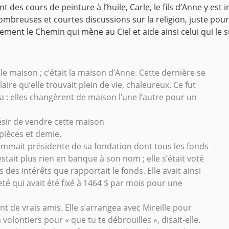
 des cours de peinture à l’huile, Carle, le fils d’Anne y est
nombreuses et courtes discussions sur la religion, juste pou
rement le Chemin qui mène au Ciel et aide ainsi celui qui le
e maison ; c’était la maison d’Anne. Cette dernière se
ire qu’elle trouvait plein de vie, chaleureux. Ce fut
pta : elles changèrent de maison l’une l’autre pour un
f désir de vendre cette maison
 pièces et demie.
 nommait présidente de sa fondation dont tous les fonds
estait plus rien en banque à son nom ; elle s’était voté
es intérêts que rapportait le fonds. Elle avait ainsi
té qui avait été fixé à 1464 $ par mois pour une
ent de vrais amis. Elle s’arrangea avec Mireille pour
olontiers pour « que tu te débrouilles », disait-elle.