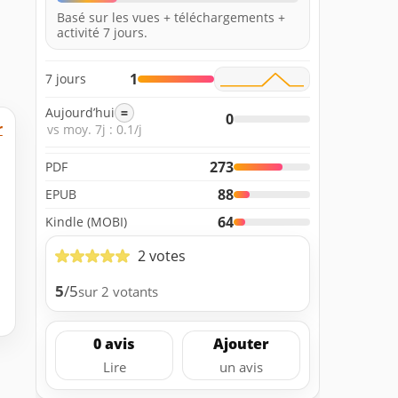
Basé sur les vues + téléchargements +
activité 7 jours.
1
7 jours
Aujourd’hui
=
0
r
vs moy. 7j : 0.1/j
273
PDF
88
EPUB
64
Kindle (MOBI)
2 votes
5
/5
sur 2 votants
0 avis
Ajouter
Lire
un avis